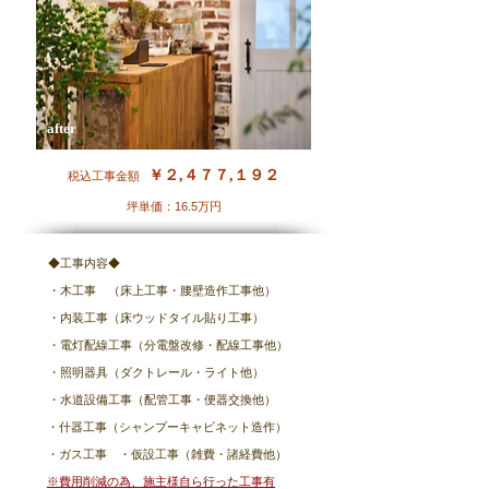
​after
￥２,４７７,１９２
税込工事金額
坪単価：16.5万円
◆工事内容◆
・木工事 （床上工事・腰壁造作工事他）
・内装工事（床ウッドタイル貼り工事）
・電灯配線工事（分電盤改修・配線工事他）
・照明器具（ダクトレール・ライト他）
・水道設備工事（配管工事・便器交換他）
・什器工事（シャンプーキャビネット造作）
・ガス工事 ・
仮設工事（雑費・諸経費他）
※費用削減の為、施主様自ら行った工事有