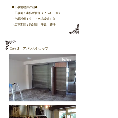
◆工事前物件詳細◆
・工事前：事務所仕様​（ビル3F一室）
・空調設備：有 ・水道設備：有
​・工事期間：約14日 坪数：15坪
​Case.２ アパレルショップ
​before