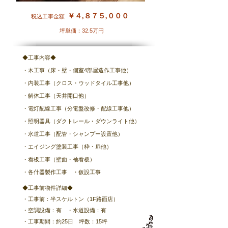
￥４,８７５,０００
税込工事金額
​坪単価：32.5万円
◆工事内容◆
・木工事（床・壁・個室4部屋造作工事他）
・内装工事（クロス・ウッドタイル工事他）
・解体工事（天井開口他）
・電灯配線工事（分電盤改修・配線工事他）
・照明器具（ダクトレール・ダウンライト他）
・水道工事（配管・シャンプー設置他）
・エイジング塗装工事（枠・扉他）
・看板工事（壁面・袖看板）
​・各什器製作工事
・仮設工事
◆工事前物件詳細◆
・工事前：半スケルトン​（1F路面店）
・空調設備：有 ・水道設備：有
​・工事期間：約25日 坪数：15坪