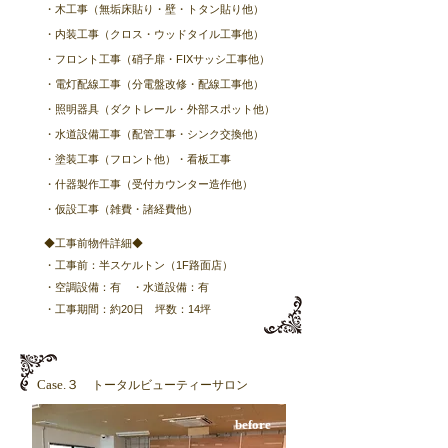
・木工事（無垢床貼り・壁・トタン貼り他）
・内装工事（クロス・ウッドタイル工事他）
・フロント工事（硝子扉・FIXサッシ工事他）
・電灯配線工事（分電盤改修・配線工事他）
・照明器具（ダクトレール・外部スポット他）
・水道設備工事（配管工事・シンク交換他）
・塗装工事（フロント他）・看板工事
​・什器製作工事（受付カウンター造作他）
・仮設工事（雑費・諸経費他）
◆工事前物件詳細◆
・工事前：半スケルトン​（1F路面店）
・空調設備：有 ・水道設備：有
​・工事期間：約20日 坪数：14坪
​Case.３
トータルビューティー
サロン
​before